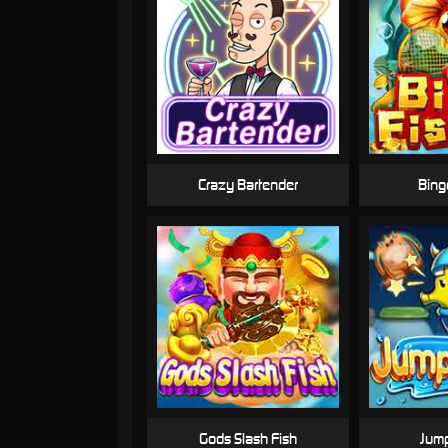
Crazy Bartender
Bing
Gods Slash Fish
Jum