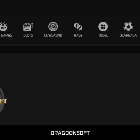
T GAMES
SLOTS
LIVE CASINO
RACE
TOGEL
OLAHRAGA
DRAGOONSOFT