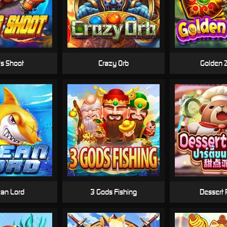
's Shoot
Crazy Orb
Golden 
an Lord
3 Gods Fishing
Dessert 