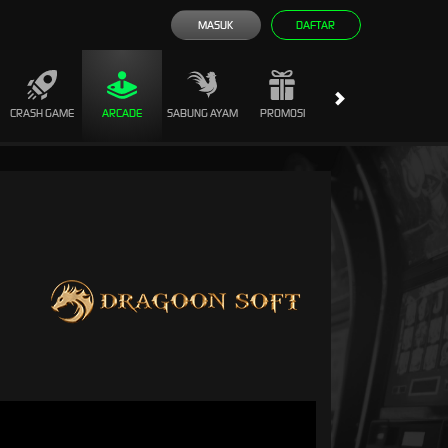
MASUK
DAFTAR
CRASH GAME
ARCADE
SABUNG AYAM
PROMOSI