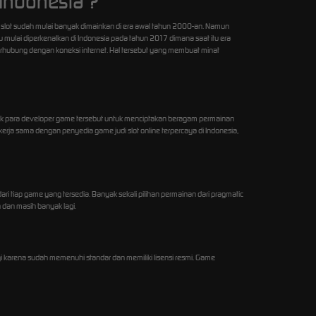
 Indonesia ?
e slot sudah mulai banyak dimainkan di era awal tahun 2000-an. Namun
u mulai diperkenalkan di Indonesia pada tahun 2017 dimana saat itu era
terhubung dengan koneksi internet. Hal tersebut yang membuat minat
tuk para developer game tersebut untuk menciptakan beragam permainan
kerja sama dengan penyedia game judi slot online terpercaya di Indonesia,
ari tiap game yang tersedia. Banyak sekali pilihan permainan dari pragmatic
 dan masih banyak lagi.
lagi karena sudah memenuhi standar dan memiliki lisensi resmi. Game