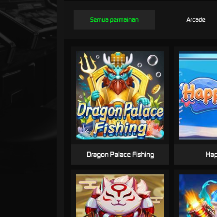
Semua permainan
Arcade
Dragon Palace Fishing
Hap