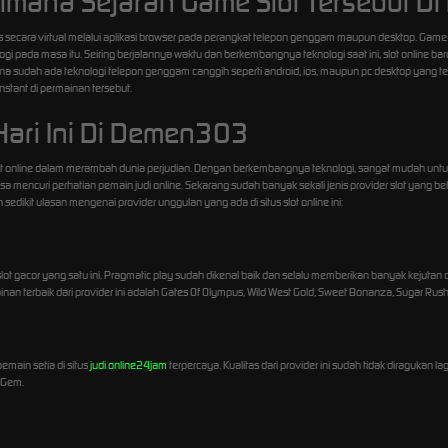
aimana Sejarah Game Slot Tersebut Di
s secara virtual melalui aplikasi browser pada perangkat telepon genggam maupun desktop. Gam
i pada masa itu. Seiring berjalannya waktu dan berkembangnya teknologi saat ini, slot online bar
arena sudah ada teknologi telepon genggam canggih seperti android, ios, maupun pc desktop yang 
stant di permainan tersebut.
 Hari Ini Di Demen303
 slot online dalam merambah dunia perjudian. Dengan berkembangnya teknologi, sangat mudah un
sa mencuri perhatian pemain judi online. Sekarang sudah banyak sekali jenis provider slot yang be
 sedikit ulasan mengenai provider unggulan yang ada di situs slot online ini:
lot gacor yang satu ini. Pragmatic play sudah dikenal baik dan selalu memberikan banyak kejutan d
n terbaik dari provider ini adalah Gates Of Olympus, Wild West Gold, Sweet Bonanza, Sugar Rush
emain setia di situs
judi online24jam
terpercaya. Kualitas dari provider ini sudah tidak diragukan 
n Gem.