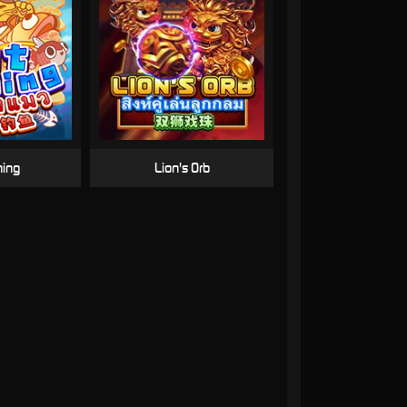
hing
Lion's Orb