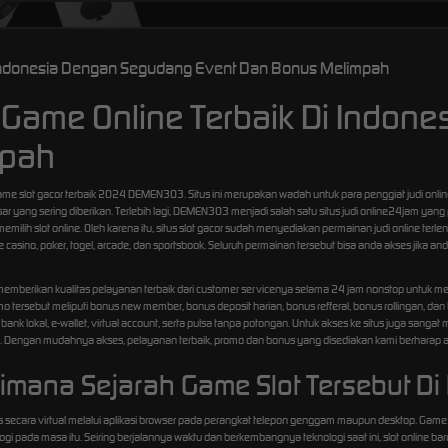
 Indonesia Dengan Segudang Event Dan Bonus Melimpah
 Game Online Terbaik Di Indon
mpah
a game slot gacor terbaik 2024 DEMEN303. Situs ini merupakan wadah untuk para penggiat judi onl
 yang sering diberikan. Terlebih lagi, DEMEN303 menjadi salah satu situs judi online24jam yang
ilih slot online. Oleh karena itu, situs slot gacor sudah menyediakan permainan judi online terlen
casino, poker, togel, arcade, dan sportsbook. Seluruh permainan tersebut bisa anda akses jika a
berikan kualitas pelayanan terbaik dari customer servicenya selama 24 jam nonstop untuk me
rsebut meliputi bonus new member, bonus deposit harian, bonus refferal, bonus rollingan, dan
nk lokal, e-wallet, virtual account, serta pulsa tanpa potongan. Untuk akses ke situs juga sang
engan mudahnya akses, pelayanan terbaik, promo dan bonus yang disediakan kami berharap anda unt
aimana Sejarah Game Slot Tersebut Di
s secara virtual melalui aplikasi browser pada perangkat telepon genggam maupun desktop. Gam
i pada masa itu. Seiring berjalannya waktu dan berkembangnya teknologi saat ini, slot online bar