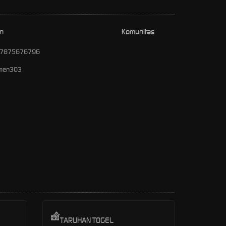
n
Komunitas
7875676796
men303
TARUHAN TOGEL