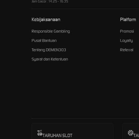
Jam Gacor : 14.25 - 16.35
Kebijaksanaan
Platform
Responsible Gambling
Promosi
Pusat Bantuan
Loyalty
Tentang DEMEN303
Referral
Syarat dan Ketentuan
TARUHAN SLOT
TA