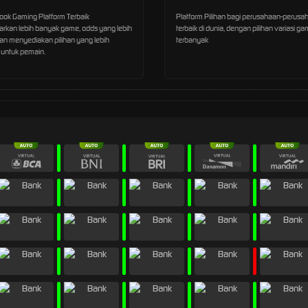
ook Gaming Platform Terbaik
Platform Pilihan bagi perusahaan-perusa
kan lebih banyak game, odds yang lebih
terbaik di dunia, dengan pilihan variasi g
 dan menyediakan pilihan yang lebih
terbanyak
untuk pemain.