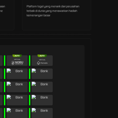
haan
Platform togel yang menarik dari perusahan
ame
terbaik di dunia yang menawarkan hadiah
kemenangan besar