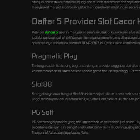
situs judi online mulai ramai dikunjungi dan mudah diakses dimana saja k
masyarakat menjadi lebih besar untuk menggandakan keuntungan secara in
Daftar 5 Provider Slot Gacor
Provider
slot gacor
saat ini merupakan salah satu faktor kesuksesan situs
judi slot yang sangat atraktif dengan tema yang menarik yang diharapkan bi
salah satunya adalah link alternatif DEMEN303 ini. Berikut akan kami berikan
Pragmatic Play
Tentunya sudah tidak asing bagi anda dengan provider unggulan dari situs s
karena mereka selalu memberikan update game baru setiap minggu. Permaina
Slot88
Sebagai karya anak bangsa, Slot88 selalu menjadi pilihan utama oleh para p
unggulan dari provider ini antara lain Qixi, Safari Heat, Year of Ox, dan Maya
PG Soft
PG Soft sebagai provider yang baru merambah ke permainan judi online24 j
sederhana dari game ini sangat enak untuk dilihat serta mudahnya jackpot bi
Treasure of Aztec, dan juga Lucky Neko.