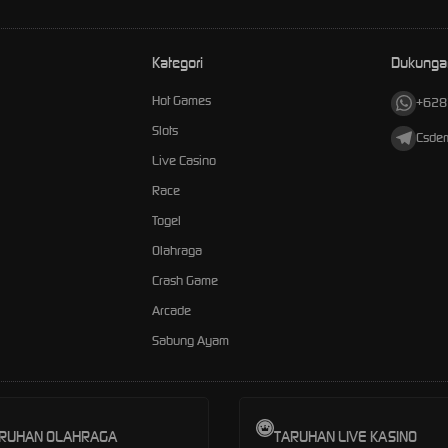
Kategori
Dukunga
Hot Games
+628
Slots
Csde
Live Casino
Race
Togel
Olahraga
Crash Game
Arcade
Sabung Ayam
RUHAN OLAHRAGA
TARUHAN LIVE KASINO