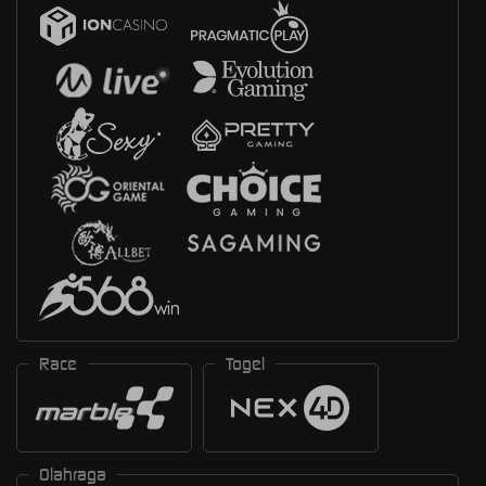
Race
Togel
Olahraga