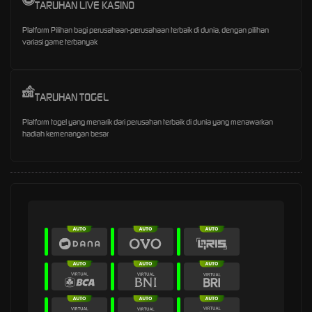
TARUHAN LIVE KASINO
Platform Pilihan bagi perusahaan-perusahaan terbaik di dunia, dengan pilihan
variasi game terbanyak
TARUHAN TOGEL
Platform togel yang menarik dari perusahan terbaik di dunia yang menawarkan
hadiah kemenangan besar