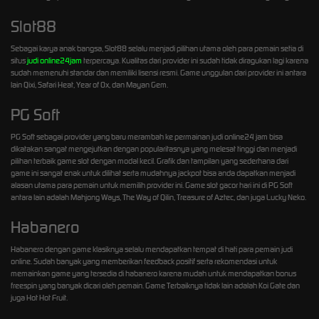
Slot88
Sebagai karya anak bangsa, Slot88 selalu menjadi pilihan utama oleh para pemain setia di
situs
judi online24jam
terpercaya. Kualitas dari provider ini sudah tidak diragukan lagi karena
sudah memenuhi standar dan memiliki lisensi resmi. Game unggulan dari provider ini antara
lain Qixi, Safari Heat, Year of Ox, dan Mayan Gem.
PG Soft
PG Soft sebagai provider yang baru merambah ke permainan judi online24 jam bisa
dikatakan sangat mengejutkan dengan popularitasnya yang melesat tinggi dan menjadi
pilihan terbaik game slot dengan modal kecil. Grafik dan tampilan yang sederhana dari
game ini sangat enak untuk dilihat serta mudahnya jackpot bisa anda dapatkan menjadi
alasan utama para pemain untuk memilih provider ini. Game slot gacor hari ini di PG Soft
antara lain adalah Mahjong Ways, The Way of Qilin, Treasure of Aztec, dan juga Lucky Neko.
Habanero
Habanero dengan game klasiknya selalu mendapatkan tempat di hati para pemain judi
online. Sudah banyak yang memberikan feedback positif serta rekomendasi untuk
memainkan game yang tersedia di habanero karena mudah untuk mendapatkan bonus
freespin yang banyak dicari oleh pemain. Game Terbaiknya tidak lain adalah Koi Gate dan
juga Hot Hot Fruit.