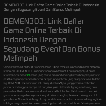
DEMEN303: Link Daftar Game Online Terbaik Di Indonesia
Dengan Segudang Event Dan Bonus Melimpah
DEMEN303: Link Daftar
Game Online Terbaik Di
Indonesia Dengan
Segudang Event Dan Bonus
Melimpah
Selamat datang di daftar situs judi slot online 24 jam terpercaya penyedia game slot gacor
terbaik 2024 DEMEN303. Situs ini merupakan wadah untuk para penggiat judi online
terutama permainan
slot
online yang saat ini menjadi booming karena banyaknya review
positif mengenai permainan tersebut dengan jackpot besar yang sering diberikan. Terlebih
lagi, DEMEN303 menjadi salah satu situs judi online24jam yang pernah memberikan
jackpot besar hingga mencapai ratusan juta rupiah. Hal tersebut yang mendorong para
pemain beralih dari permainan judi lain dan memilih slot online. Oleh karena itu, situs slot
gacor sudah menyediakan permainan judi online terlengkap, terutama untuk game slot
gacor hari ini. Namun tidak hanya itu saja, anda bisa menemukan permainan lain yang tidak
kalah gacornya seperti live casino, poker, togel, arcade, dan sportsbook. Seluruh permainan