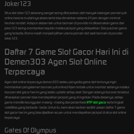
Joker123
Situs slot Joker123 sekarang sangat sering dibicarakan oleh banyak kalangan pemain judi
online karena mudahnya akses serta bisa dimainkan selama 24 jam dengan minimal
taruhan rendah. Adapun alasan lain untuk bermain di provider ini dikarenakan game dari
joker123 sering memberikan kejutan melalui jackpot yang didapatkan. Dari puluhan game
yang tersedia, Roma masih menjadi pilihan utama pemain slot saat bermain di provider
Joker123.
Daftar 7 Game Slot Gacor Hari Ini di
Demen303 Agen Slot Online
Terpercaya
Agen slot online terpercaya demen303 selaku penyedia game slot tentunya ingin
memberikan pengalaman bermain judi online24jam terbaik untuk member setianya melalui
bocoran slot gacor hari ini yang selalu update setiap saat. Dengan adanya bocoran tersebut,
diharapkan pemain bisa mendapatkan jackpot yang di inginkan. Pada dasarnya, setiap
game memiliki keunggulan masing - masing dari persentase
RTP slot gacor
serta tingkat
volatilitas yang berbeda - beda. Untuk itu, kami akan berikan sedikit ulasan daftar 7 game
slot gacor hari ini yang bisa dijadikan acuan untuk mendapatkan jackpot di situs slot online
terpercaya:
Gates Of Olympus