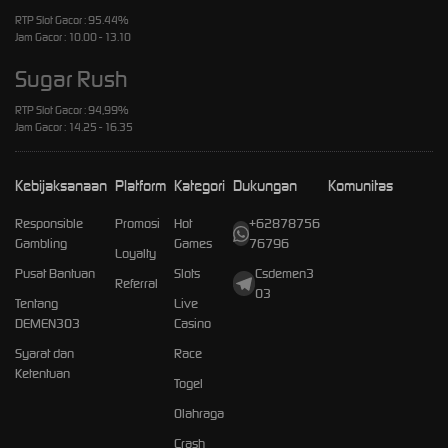
RTP Slot Gacor : 95.44%
Jam Gacor : 10.00 - 13.10
Sugar Rush
RTP Slot Gacor : 94,99%
Jam Gacor : 14.25 - 16.35
Kebijaksanaan
Platform
Kategori
Dukungan
Komunitas
Responsible
Promosi
Hot
+62878756
Gambling
Games
76796
Loyalty
Pusat Bantuan
Slots
Csdemen3
Referral
03
Tentang
Live
DEMEN303
Casino
Syarat dan
Race
Ketentuan
Togel
Olahraga
Crash