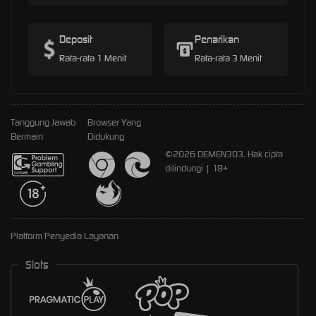
Deposit
Penarikan
Rata-rata 1 Menit
Rata-rata 3 Menit
Tanggung Jawab
Browser Yang
Bermain
Didukung
©2026 DEMEN303. Hak cipta
dilindungi | 18+
Platform Penyedia Layanan
Slots