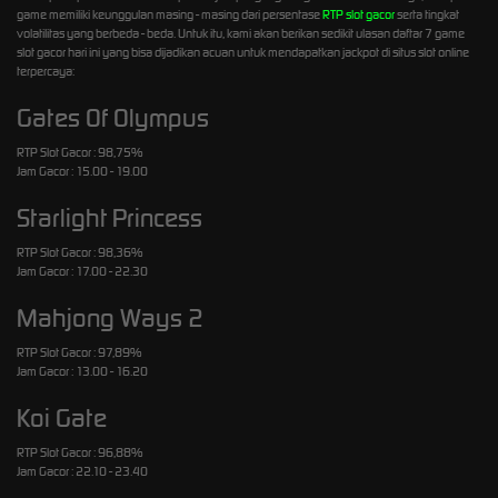
game memiliki keunggulan masing - masing dari persentase
RTP slot gacor
serta tingkat
volatilitas yang berbeda - beda. Untuk itu, kami akan berikan sedikit ulasan daftar 7 game
slot gacor hari ini yang bisa dijadikan acuan untuk mendapatkan jackpot di situs slot online
terpercaya:
Gates Of Olympus
RTP Slot Gacor : 98,75%
Jam Gacor : 15.00 - 19.00
Starlight Princess
RTP Slot Gacor : 98,36%
Jam Gacor : 17.00 - 22.30
Mahjong Ways 2
RTP Slot Gacor : 97,89%
Jam Gacor : 13.00 - 16.20
Koi Gate
RTP Slot Gacor : 96,88%
Jam Gacor : 22.10 - 23.40