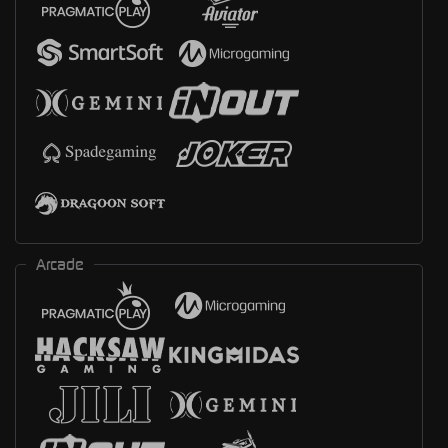
Arcade