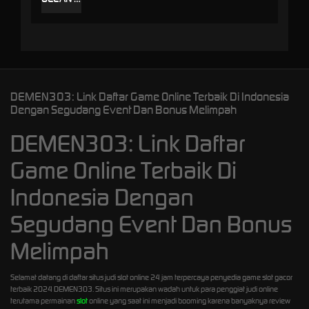
DEMEN303: Link Daftar Game Online Terbaik Di Indonesia
Dengan Segudang Event Dan Bonus Melimpah
DEMEN303: Link Daftar
Game Online Terbaik Di
Indonesia Dengan
Segudang Event Dan Bonus
Melimpah
Selamat datang di daftar situs judi slot online 24 jam terpercaya penyedia game slot gacor
terbaik 2024 DEMEN303. Situs ini merupakan wadah untuk para penggiat judi online
terutama permainan
slot
online yang saat ini menjadi booming karena banyaknya review