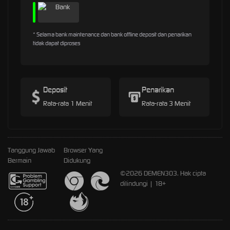
* Selama bank maintenance dan bank offline deposit dan penarikan
tidak dapat diproses
Deposit
Penarikan
Rata-rata 1 Menit
Rata-rata 3 Menit
Tanggung Jawab
Browser Yang
Bermain
Didukung
©2026 DEMEN303. Hak cipta
dilindungi | 18+