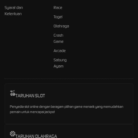
Syarat dan
Race
Ketentuan
Togel
Olahraga
Crash
Game
Arcade
Sabung
Ayam
TARUHAN SLOT
Penyedia slot online dengan beragam pilihan game menarik yang memudahkan
pemain untuk mencapai jackpot
TARUHAN OLAHRAGA