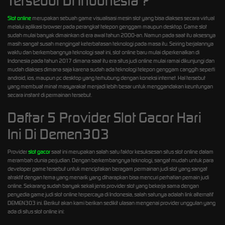
Tersebut Di Indonesia ?
Slot online
merupakan sebuah game visualisasi mesin slot yang bisa diakses secara virtual
melalui aplikasi browser pada perangkat telepon genggam maupun desktop. Game slot
sudah mulai banyak dimainkan di era awal tahun 2000-an. Namun pada saat itu aksesnya
masih sangat susah mengingat keterbatasan teknologi pada masa itu. Seiring berjalannya
waktu dan berkembangnya teknologi saat ini, slot online baru mulai diperkenalkan di
Indonesia pada tahun 2017 dimana saat itu era situs judi online mulai ramai dikunjungi dan
mudah diakses dimana saja karena sudah ada teknologi telepon genggam canggih seperti
android, ios, maupun pc desktop yang terhubung dengan koneksi internet. Hal tersebut
yang membuat minat masyarakat menjadi lebih besar untuk menggandakan keuntungan
secara instant di permainan tersebut.
Daftar 5 Provider Slot Gacor Hari
Ini Di Demen303
Provider
slot gacor
saat ini merupakan salah satu faktor kesuksesan situs slot online dalam
merambah dunia perjudian. Dengan berkembangnya teknologi, sangat mudah untuk para
developer game tersebut untuk menciptakan beragam permainan judi slot yang sangat
atraktif dengan tema yang menarik yang diharapkan bisa mencuri perhatian pemain judi
online. Sekarang sudah banyak sekali jenis provider slot yang bekerja sama dengan
penyedia game judi slot online terpercaya di Indonesia, salah satunya adalah link alternatif
DEMEN303 ini. Berikut akan kami berikan sedikit ulasan mengenai provider unggulan yang
ada di situs slot online ini: