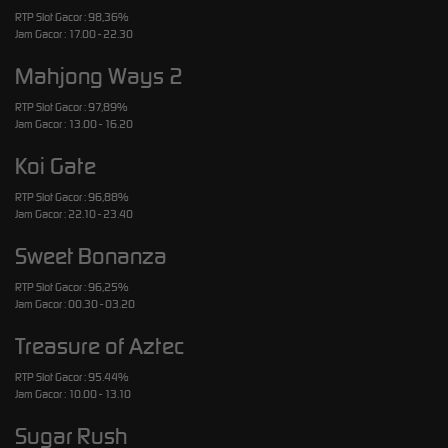
RTP Slot Gacor : 98,36%
Jam Gacor : 17.00 - 22.30
Mahjong Ways 2
RTP Slot Gacor : 97,89%
Jam Gacor : 13.00 - 16.20
Koi Gate
RTP Slot Gacor : 96,88%
Jam Gacor : 22.10 - 23.40
Sweet Bonanza
RTP Slot Gacor : 96,25%
Jam Gacor : 00.30 - 03.20
Treasure of Aztec
RTP Slot Gacor : 95.44%
Jam Gacor : 10.00 - 13.10
Sugar Rush