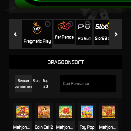
i
i
i
i
i
Facha
Fat Panda
Slot88 x PP
PG Soft
Pragmatic Play
DRAGOONSOFT
Semua
Slots
Top
permainan
20
Mahjong Win
Coin Cat 2
Mahjong Win 2
Toy Pop
Mahjong Win 3