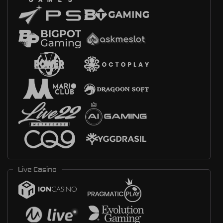
Live Casino