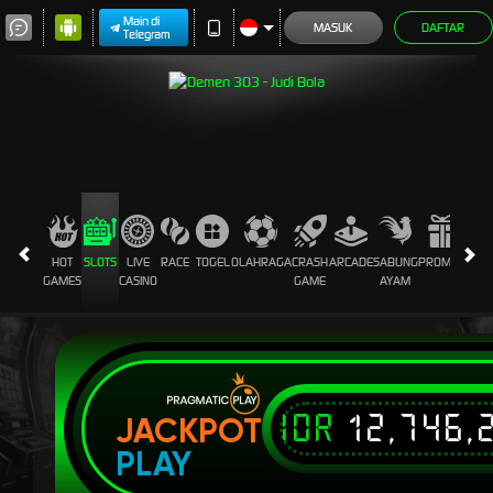
Main di
MASUK
DAFTAR
Telegram
HOT
SLOTS
LIVE
RACE
TOGEL
OLAHRAGA
CRASH
ARCADE
SABUNG
PROMOSI
GAMES
CASINO
GAME
AYAM
IDR
12,746,
JACKPOT
PLAY