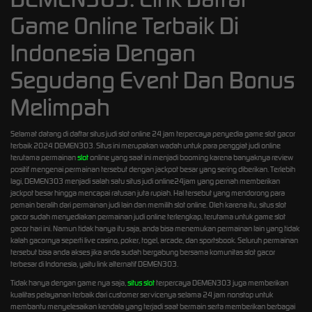
Game Online Terbaik Di
Indonesia Dengan
Segudang Event Dan Bonus
Melimpah
Selamat datang di daftar situs judi slot online 24 jam terpercaya penyedia game slot gacor
terbaik 2024 DEMEN303. Situs ini merupakan wadah untuk para penggiat judi online
terutama permainan
slot
online yang saat ini menjadi booming karena banyaknya review
positif mengenai permainan tersebut dengan jackpot besar yang sering diberikan. Terlebih
lagi, DEMEN303 menjadi salah satu situs judi online24jam yang pernah memberikan
jackpot besar hingga mencapai ratusan juta rupiah. Hal tersebut yang mendorong para
pemain beralih dari permainan judi lain dan memilih slot online. Oleh karena itu, situs slot
gacor sudah menyediakan permainan judi online terlengkap, terutama untuk game slot
gacor hari ini. Namun tidak hanya itu saja, anda bisa menemukan permainan lain yang tidak
kalah gacornya seperti live casino, poker, togel, arcade, dan sportsbook. Seluruh permainan
tersebut bisa anda akses jika anda sudah bergabung bersama komunitas slot gacor
terbesar di Indonesia, yaitu link alternatif DEMEN303.
Tidak hanya dengan game nya saja,
situs slot
terpercaya DEMEN303 juga memberikan
kualitas pelayanan terbaik dari customer servicenya selama 24 jam nonstop untuk
membantu menyelesaikan kendala yang terjadi saat bermain serta memberikan berbagai