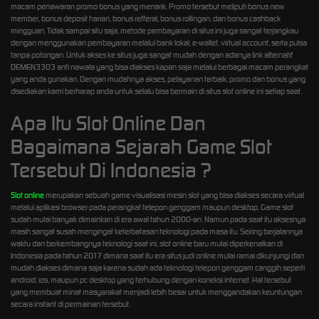
macam penawaran promo bonus yang menarik. Promo tersebut meliputi bonus new
member, bonus deposit harian, bonus refferal, bonus rollingan, dan bonus cashback
mingguan. Tidak sampai situ saja, metode pembayaran di situs ini juga sangat terjangkau
dengan menggunakan pembayaran melalui bank lokal, e-wallet, virtual account, serta pulsa
tanpa potongan. Untuk akses ke situs juga sangat mudah dengan adanya link alternatif
DEMEN3303 anti nawala yang bisa diakses kapan saja melalui berbagai macam perangkat
yang anda gunakan. Dengan mudahnya akses, pelayanan terbaik, promo dan bonus yang
disediakan kami berharap anda untuk selalu bisa bermain di situs slot online ini setiap saat.
Apa Itu Slot Online Dan
Bagaimana Sejarah Game Slot
Tersebut Di Indonesia ?
Slot online
merupakan sebuah game visualisasi mesin slot yang bisa diakses secara virtual
melalui aplikasi browser pada perangkat telepon genggam maupun desktop. Game slot
sudah mulai banyak dimainkan di era awal tahun 2000-an. Namun pada saat itu aksesnya
masih sangat susah mengingat keterbatasan teknologi pada masa itu. Seiring berjalannya
waktu dan berkembangnya teknologi saat ini, slot online baru mulai diperkenalkan di
Indonesia pada tahun 2017 dimana saat itu era situs judi online mulai ramai dikunjungi dan
mudah diakses dimana saja karena sudah ada teknologi telepon genggam canggih seperti
android, ios, maupun pc desktop yang terhubung dengan koneksi internet. Hal tersebut
yang membuat minat masyarakat menjadi lebih besar untuk menggandakan keuntungan
secara instant di permainan tersebut.