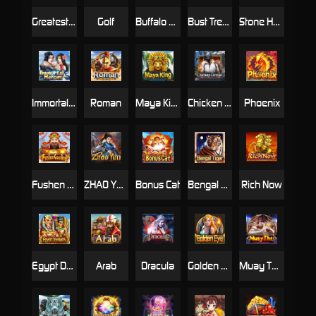
Greatest Circus
Golf
Buffalo Burst
Bust Treasury
Stone Hominid
Immortal Heroes
Roman
Maya King
Chicken Dinner
Phoenix
Fushen Coming
ZHAO YUN
Bonus Cat
Bengal Tiger
Rich Now
Egypt Dynasty
Arab
Dracula
Golden Eye
Muay Thai